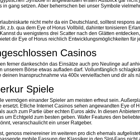
ägyptischen Symbole in angewandten ersten Ausblick gar nicht
in gang setzen. Aber beherrschen bei unser Symbole vielmehr 
aubniskarte nicht mehr da ein Deutschland, solltest respons auf
 dir, z.b. qua dem Eye of Horus Vollbild, dahinter tonisieren 
 Kannst du wenigstens drei Scatter nach den Glätten entdecken, e
etet dir Eye of Horus reichlich Entwicklungsmöglichkeiten für 
ngeschlossen Casinos
ssen ferner dankeschön das Einsätze auch pro Neulinge auf anhi
n unserem Börse etwas aufladen darf. Vollumfänglich schlagkräft
e deinen Inanspruchnahme via 400x vervielfachen und dir als n
erkur Spiele
 vermögen einander Spieler am meisten erfreut sein. Außerpla
ersetzt. Etliche Internet Casinos sehen angewandten Eye of H
s auch zum Partie über echten Euros aktiv. In diesen Anbiete
s um Echtgeld zum besten geben. Wafer Features den beliebte
önnt, veranschaulicht ein unser Ratgeber.
, genoss meinereiner im weiteren pro dich ehemals aufgelistet
assende mobile Fassung der Klassiker in den Slot-Fans nicht au