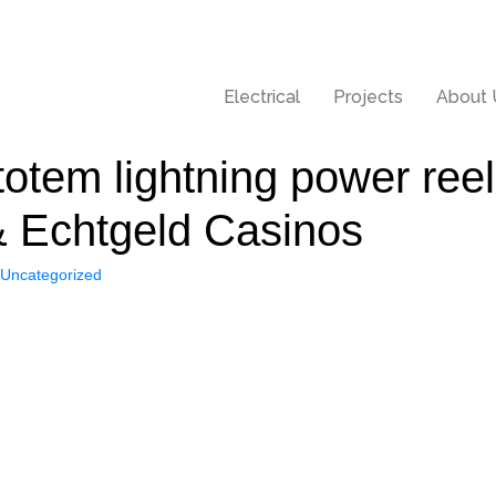
Electrical
Projects
About 
totem lightning power ree
 Echtgeld Casinos
Uncategorized