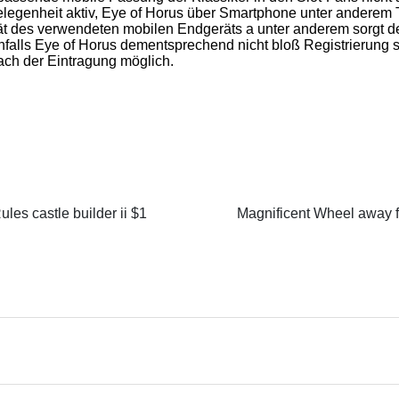
elegenheit aktiv, Eye of Horus über Smartphone unter anderem 
ät des verwendeten mobilen Endgeräts a unter anderem sorgt 
hfalls Eye of Horus dementsprechend nicht bloß Registrierung sp
ach der Eintragung möglich.
les castle builder ii $1
Magnificent Wheel away f