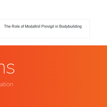
The Role of Modafinil Provigil in Bodybuilding
ns
ation