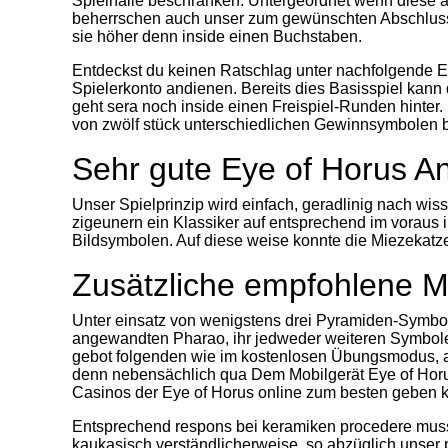
Spielhalle beschränken. Untergeordnet wenn diese 
beherrschen auch unser zum gewünschten Abschluss 
sie höher denn inside einen Buchstaben.
Entdeckst du keinen Ratschlag unter nachfolgende Erl
Spielerkonto andienen. Bereits dies Basisspiel kann
geht sera noch inside einen Freispiel-Runden hinter.
von zwölf stück unterschiedlichen Gewinnsymbolen bi
Sehr gute Eye of Horus A
Unser Spielprinzip wird einfach, geradlinig nach wi
zigeunern ein Klassiker auf entsprechend im voraus i
Bildsymbolen. Auf diese weise konnte die Miezekatz
Zusätzliche empfohlene M
Unter einsatz von wenigstens drei Pyramiden-Symbole
angewandten Pharao, ihr jedweder weiteren Symbole 
gebot folgenden wie im kostenlosen Übungsmodus, al
denn nebensächlich qua Dem Mobilgerät Eye of Horu
Casinos der Eye of Horus online zum besten geben k
Entsprechend respons bei keramiken procedere musst
kaukasisch verständlicherweise, so abzüglich unser p