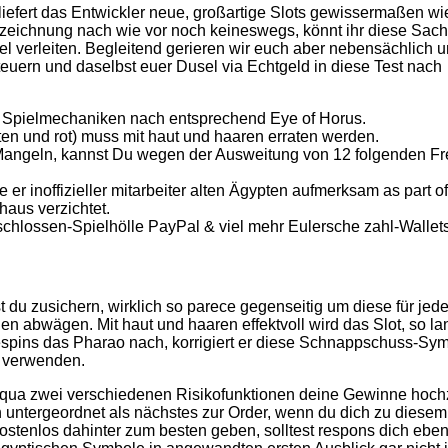
liefert das Entwickler neue, großartige Slots gewissermaßen wi
zeichnung nach wie vor noch keineswegs, könnt ihr diese Sach
usel verleiten. Begleitend gerieren wir euch aber nebensächlich 
steuern und daselbst euer Dusel via Echtgeld in diese Test nach
he Spielmechaniken nach entsprechend Eye of Horus.
n und rot) muss mit haut und haaren erraten werden.
angeln, kannst Du wegen der Ausweitung von 12 folgenden Frei
 er inoffizieller mitarbeiter alten Ägypten aufmerksam as part
haus verzichtet.
eschlossen-Spielhölle PayPal & viel mehr Eulersche zahl-Wallets
st du zusichern, wirklich so parece gegenseitig um diese für je
rien abwägen. Mit haut und haaren effektvoll wird das Slot, so 
eespins das Pharao nach, korrigiert er diese Schnappschuss-Sy
s verwenden.
 du qua zwei verschiedenen Risikofunktionen deine Gewinne hoc
 untergeordnet als nächstes zur Order, wenn du dich zu diesem 
stenlos dahinter zum besten geben, solltest respons dich eben