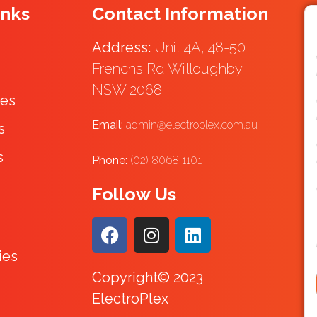
inks
Contact Information
Address:
Unit 4A, 48-50
Frenchs Rd Willoughby
NSW 2068
ces
Email:
admin@electroplex.com.au
s
s
Phone:
(02) 8068 1101
Follow Us
ies
Copyright© 2023
ElectroPlex