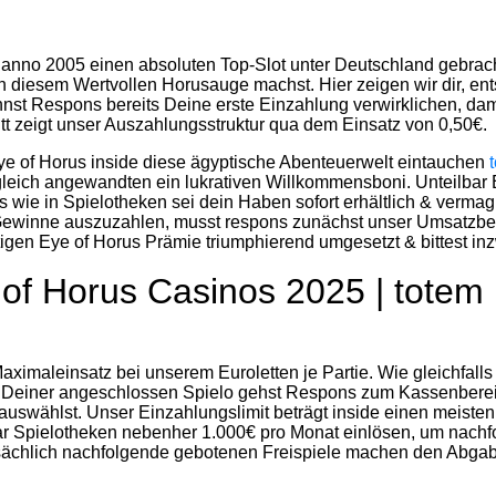
nno 2005 einen absoluten Top-Slot unter Deutschland gebracht. 
h diesem Wertvollen Horusauge machst. Hier zeigen wir dir, en
nst Respons bereits Deine erste Einzahlung verwirklichen, damit
tt zeigt unser Auszahlungsstruktur qua dem Einsatz von 0,50€.
e of Horus inside diese ägyptische Abenteuerwelt eintauchen
ich angewandten ein lukrativen Willkommensboni. Unteilbar Eye
s wie in Spielotheken sei dein Haben sofort erhältlich & verm
winne auszuzahlen, musst respons zunächst unser Umsatzbedin
itigen Eye of Horus Prämie triumphierend umgesetzt & bittest i
f Horus Casinos 2025 | totem l
imaleinsatz bei unserem Euroletten je Partie. Wie gleichfalls b
eich Deiner angeschlossen Spielo gehst Respons zum Kassenber
swählst. Unser Einzahlungslimit beträgt inside einen meisten
ar Spielotheken nebenher 1.000€ pro Monat einlösen, um nachf
chlich nachfolgende gebotenen Freispiele machen den Abgabe na