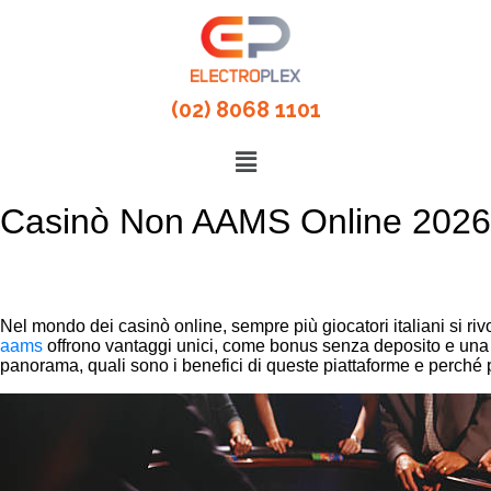
(02) 8068 1101
Casinò Non AAMS Online 2026: la 
Nel mondo dei casinò online, sempre più giocatori italiani si 
aams
offrono vantaggi unici, come bonus senza deposito e una v
panorama, quali sono i benefici di queste piattaforme e perché 