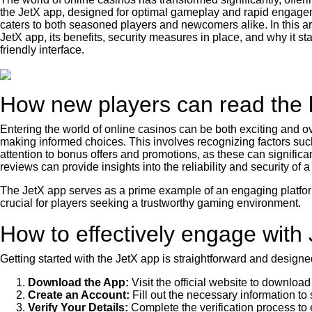
the JetX app, designed for optimal gameplay and rapid engagem
caters to both seasoned players and newcomers alike. In this ar
JetX app, its benefits, security measures in place, and why it s
friendly interface.
How new players can read the 
Entering the world of online casinos can be both exciting and o
making informed choices. This involves recognizing factors suc
attention to bonus offers and promotions, as these can signific
reviews can provide insights into the reliability and security of a
The JetX app serves as a prime example of an engaging platform 
crucial for players seeking a trustworthy gaming environment.
How to effectively engage with 
Getting started with the JetX app is straightforward and designe
Download the App:
Visit the official website to downloa
Create an Account:
Fill out the necessary information to
Verify Your Details:
Complete the verification process to