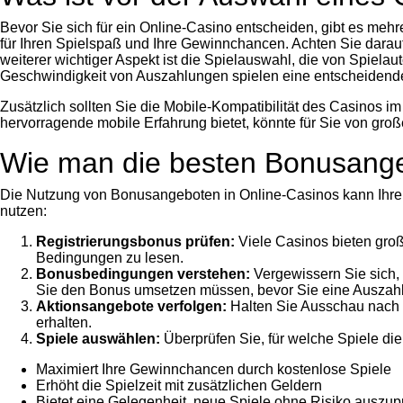
Bevor Sie sich für ein Online-Casino entscheiden, gibt es mehr
für Ihren Spielspaß und Ihre Gewinnchancen. Achten Sie darauf,
weiterer wichtiger Aspekt ist die Spielauswahl, die von Spiela
Geschwindigkeit von Auszahlungen spielen eine entscheidende
Zusätzlich sollten Sie die Mobile-Kompatibilität des Casinos i
hervorragende mobile Erfahrung bietet, könnte für Sie von groß
Wie man die besten Bonusange
Die Nutzung von Bonusangeboten in Online-Casinos kann Ihre G
nutzen:
Registrierungsbonus prüfen:
Viele Casinos bieten groß
Bedingungen zu lesen.
Bonusbedingungen verstehen:
Vergewissern Sie sich,
Sie den Bonus umsetzen müssen, bevor Sie eine Ausza
Aktionsangebote verfolgen:
Halten Sie Ausschau nach 
erhalten.
Spiele auswählen:
Überprüfen Sie, für welche Spiele die 
Maximiert Ihre Gewinnchancen durch kostenlose Spiele
Erhöht die Spielzeit mit zusätzlichen Geldern
Bietet eine Gelegenheit, neue Spiele ohne Risiko auszup