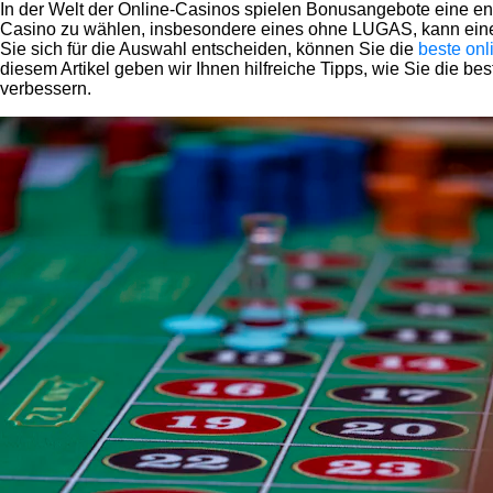
In der Welt der Online-Casinos spielen Bonusangebote eine ent
Casino zu wählen, insbesondere eines ohne LUGAS, kann eine H
Sie sich für die Auswahl entscheiden, können Sie die
beste onl
diesem Artikel geben wir Ihnen hilfreiche Tipps, wie Sie die
verbessern.