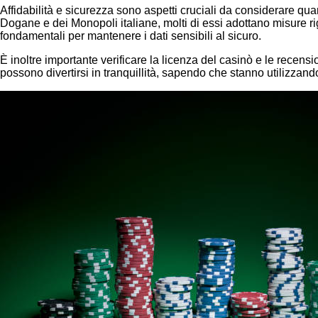
Affidabilità e sicurezza sono aspetti cruciali da considerare 
Dogane e dei Monopoli italiane, molti di essi adottano misure rig
fondamentali per mantenere i dati sensibili al sicuro.
È inoltre importante verificare la licenza del casinò e le recension
possono divertirsi in tranquillità, sapendo che stanno utilizzand