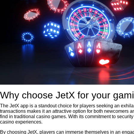
Why choose JetX for your gam
The JetX app is a standout choice for players seeking an exhila
transactions makes it an attractive option for both newcomers 
find in traditional casino games. With its commitment to security 
casino experiences.
By choosing JetX, players can immerse themselves in an engagi