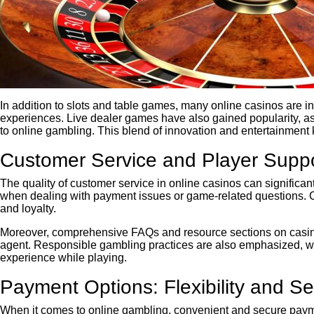
In addition to slots and table games, many online casinos are i
experiences. Live dealer games have also gained popularity, as t
to online gambling. This blend of innovation and entertainmen
Customer Service and Player Suppo
The quality of customer service in online casinos can significant
when dealing with payment issues or game-related questions. Cas
and loyalty.
Moreover, comprehensive FAQs and resource sections on casino we
agent. Responsible gambling practices are also emphasized, wit
experience while playing.
Payment Options: Flexibility and Se
When it comes to online gambling, convenient and secure paymen