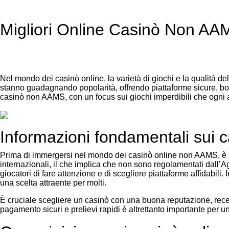
Migliori Online Casinò Non AAMS
Nel mondo dei casinò online, la varietà di giochi e la qualità del
stanno guadagnando popolarità, offrendo piattaforme sicure, b
casinò non AAMS, con un focus sui giochi imperdibili che ogni a
Informazioni fondamentali sui
Prima di immergersi nel mondo dei casinò online non AAMS, è im
internazionali, il che implica che non sono regolamentati dall’A
giocatori di fare attenzione e di scegliere piattaforme affidabili
una scelta attraente per molti.
È cruciale scegliere un casinò con una buona reputazione, recens
pagamento sicuri e prelievi rapidi è altrettanto importante per u