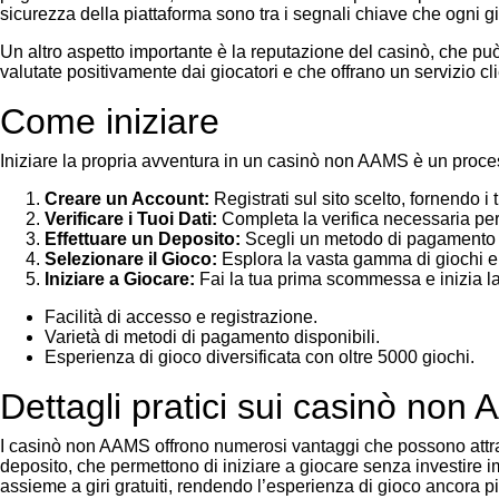
sicurezza della piattaforma sono tra i segnali chiave che ogni g
Un altro aspetto importante è la reputazione del casinò, che può
valutate positivamente dai giocatori e che offrano un servizio clie
Come iniziare
Iniziare la propria avventura in un casinò non AAMS è un proce
Creare un Account:
Registrati sul sito scelto, fornendo i 
Verificare i Tuoi Dati:
Completa la verifica necessaria per 
Effettuare un Deposito:
Scegli un metodo di pagamento tra
Selezionare il Gioco:
Esplora la vasta gamma di giochi e 
Iniziare a Giocare:
Fai la tua prima scommessa e inizia la
Facilità di accesso e registrazione.
Varietà di metodi di pagamento disponibili.
Esperienza di gioco diversificata con oltre 5000 giochi.
Dettagli pratici sui casinò non
I casinò non AAMS offrono numerosi vantaggi che possono attrarre
deposito, che permettono di iniziare a giocare senza investire
assieme a giri gratuiti, rendendo l’esperienza di gioco ancora p