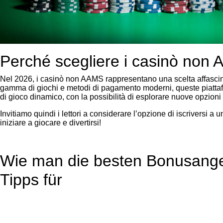
Perché scegliere i casinò non
Nel 2026, i casinò non AAMS rappresentano una scelta affascina
gamma di giochi e metodi di pagamento moderni, queste piattafor
di gioco dinamico, con la possibilità di esplorare nuove opzion
Invitiamo quindi i lettori a considerare l’opzione di iscriversi 
iniziare a giocare e divertirsi!
Wie man die besten Bonusange
Tipps für