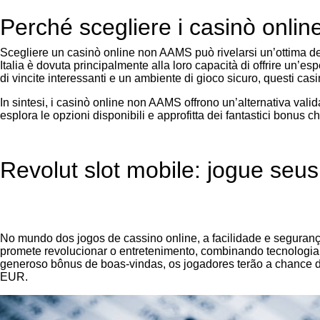
Perché scegliere i casinò onl
Scegliere un casinò online non AAMS può rivelarsi un’ottima de
Italia è dovuta principalmente alla loro capacità di offrire un’e
di vincite interessanti e un ambiente di gioco sicuro, questi cas
In sintesi, i casinò online non AAMS offrono un’alternativa valid
esplora le opzioni disponibili e approfitta dei fantastici bonus ch
Revolut slot mobile: jogue seus
No mundo dos jogos de cassino online, a facilidade e seguran
promete revolucionar o entretenimento, combinando tecnolog
generoso bônus de boas-vindas, os jogadores terão a chance de
EUR.