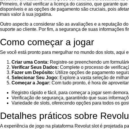
Primeiro, é vital verificar a licença do cassino, que garante q
disponíveis e as opções de pagamento são cruciais, pois afet
mais valor à sua jogatina.
Outro aspecto a considerar são as avaliações e a reputação do
suporte ao cliente. Por fim, a segurança de suas informações f
Como começar a jogar
Se você está pronto para mergulhar no mundo dos slots, aqui e
Criar uma Conta:
Registre-se preenchendo um formulári
Verificar Seus Dados:
Complete o processo de verificaçã
Fazer um Depósito:
Utilize opções de pagamento seguras
Selecionar Seu Jogo:
Explore a vasta seleção de milhare
Começar a Jogar:
Com tudo pronto, é hora de aproveitar
Registro rápido e fácil, para começar a jogar sem demora
Verificação de segurança, garantindo que suas informaçõ
Variedade de slots, oferecendo opções para todos os gos
Detalhes práticos sobre Revolut
A experiência de jogo na plataforma Revolut slot é projetada 