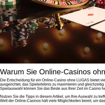
Warum Sie Online-Casinos ohn
Die Entscheidung für ein Online-Casino ohne LUGAS bietet vie
ausgerichtet, das Spielerlebnis zu maximieren und gleichzeitig
Spielauswahl können Sie das Beste aus Ihrer Zeit im Casino h
Nutzen Sie die Tipps in diesem Artikel, um Ihre Auswahl zu tref
Welt der Online-Casinos hält viele Möglichkeiten bereit, um 