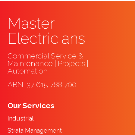
Master
Electricians
Commercial Service &
Maintenance | Projects |
Automation
ABN: 37 615 788 700
Our Services
Industrial
Strata Management