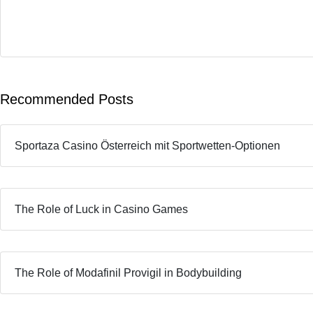
Recommended Posts
Sportaza Casino Österreich mit Sportwetten-Optionen
The Role of Luck in Casino Games
The Role of Modafinil Provigil in Bodybuilding