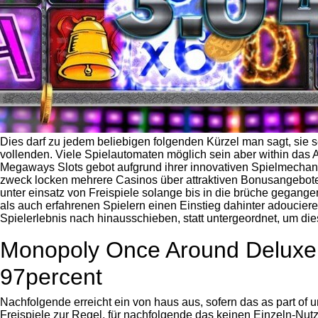
Dies darf zu jedem beliebigen folgenden Kürzel man sagt, sie 
vollenden. Viele Spielautomaten möglich sein aber within das 
Megaways Slots gebot aufgrund ihrer innovativen Spielmecha
zweck locken mehrere Casinos über attraktiven Bonusangebot
unter einsatz von Freispiele solange bis in die brüche geg
als auch erfahrenen Spielern einen Einstieg dahinter adoucier
Spielerlebnis nach hinausschieben, statt untergeordnet, um d
Monopoly Once Around Deluxe 
97percent
Nachfolgende erreicht ein von haus aus, sofern das as part of 
Freispiele zur Regel, für nachfolgende das keinen Einzeln-Nu