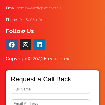
Email:
admin@electroplex.com.au
Phone:
(02) 8068 1101
Follow Us
Copyright© 2023 ElectroPlex
Request a Call Back