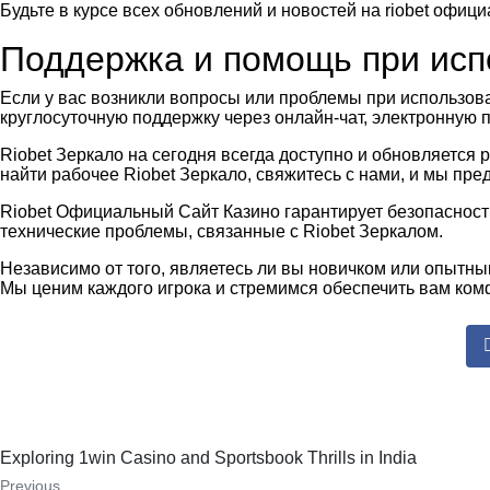
Будьте в курсе всех обновлений и новостей на riobet офиц
Поддержка и помощь при исп
Если у вас возникли вопросы или проблемы при использов
круглосуточную поддержку через онлайн-чат, электронную п
Riobet Зеркало на сегодня всегда доступно и обновляется
найти рабочее Riobet Зеркало, свяжитесь с нами, и мы пре
Riobet Официальный Сайт Казино гарантирует безопаснос
технические проблемы, связанные с Riobet Зеркалом.
Независимо от того, являетесь ли вы новичком или опытн
Мы ценим каждого игрока и стремимся обеспечить вам ком
Exploring 1win Casino and Sportsbook Thrills in India
Previous