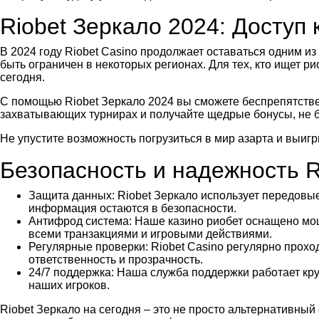
Riobet Зеркало 2024: Доступ
В 2024 году Riobet Casino продолжает оставаться одним из
быть ограничен в некоторых регионах. Для тех, кто ищет р
сегодня.
С помощью Riobet Зеркало 2024 вы сможете беспрепятстве
захватывающих турнирах и получайте щедрые бонусы, не б
Не упустите возможность погрузиться в мир азарта и выигр
Безопасность и надежность R
Защита данных: Riobet Зеркало использует передовы
информация остаются в безопасности.
Антифрод система: Наше казино риобет оснащено мо
всеми транзакциями и игровыми действиями.
Регулярные проверки: Riobet Casino регулярно прохо
ответственность и прозрачность.
24/7 поддержка: Наша служба поддержки работает кру
наших игроков.
Riobet Зеркало на сегодня – это не просто альтернативный 