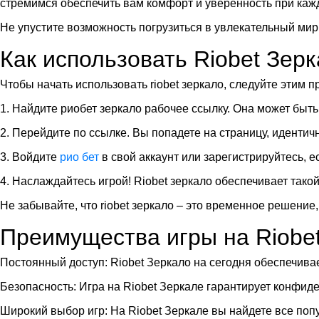
стремимся обеспечить вам комфорт и уверенность при каж
Не упустите возможность погрузиться в увлекательный мир 
Как использовать Riobet Зерк
Чтобы начать использовать riobet зеркало, следуйте этим 
1. Найдите риобет зеркало рабочее ссылку. Она может быть
2. Перейдите по ссылке. Вы попадете на страницу, иденти
3. Войдите
рио бет
в свой аккаунт или зарегистрируйтесь, ес
4. Наслаждайтесь игрой! Riobet зеркало обеспечивает такой
Не забывайте, что riobet зеркало – это временное решение
Преимущества игры на Riobe
Постоянный доступ: Riobet Зеркало на сегодня обеспечива
Безопасность: Игра на Riobet Зеркале гарантирует конфи
Широкий выбор игр: На Riobet Зеркале вы найдете все попу