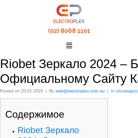
(02) 8068 1101
Riobet Зеркало 2024 – 
Официальному Сайту К
Posted on
20.01.2025
By
web@electroplex.com.au
In
Uncategori
Содержимое
Riobet Зеркало