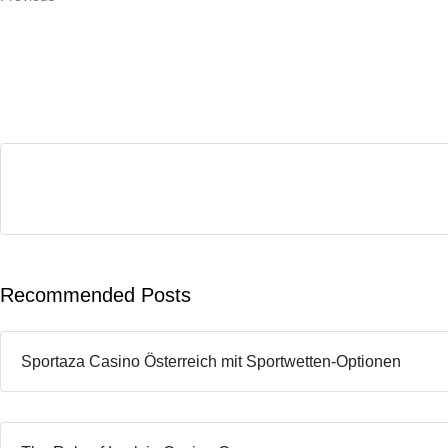
Recommended Posts
Sportaza Casino Österreich mit Sportwetten-Optionen