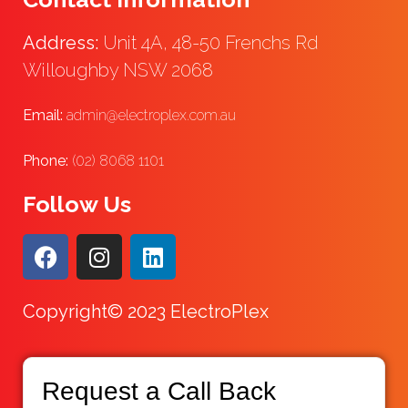
Address:
Unit 4A, 48-50 Frenchs Rd
Willoughby NSW 2068
Email:
admin@electroplex.com.au
Phone:
(02) 8068 1101
Follow Us
Copyright© 2023 ElectroPlex
Request a Call Back