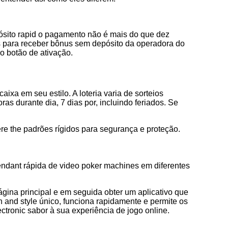
ósito rapid o pagamento não é mais do que dez
os para receber bônus sem depósito da operadora do
o botão de ativação.
xa em seu estilo. A loteria varia de sorteios
as durante dia, 7 dias por, incluindo feriados. Se
re the padrões rígidos para segurança e proteção.
ndant rápida de video poker machines em diferentes
página principal e em seguida obter um aplicativo que
n and style único, funciona rapidamente e permite os
ectronic sabor à sua experiência de jogo online.