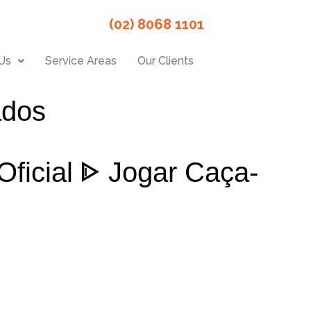
(02) 8068 1101
Us
Service Areas
Our Clients
ados
Oficial ᐈ Jogar Caça-