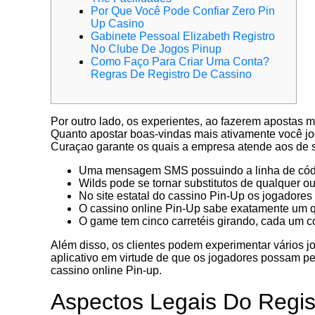
Por Que Você Pode Confiar Zero Pin
Up Casino
Gabinete Pessoal Elizabeth Registro
No Clube De Jogos Pinup
Como Faço Para Criar Uma Conta?
Regras De Registro De Cassino
Por outro lado, os experientes, ao fazerem apostas m
Quanto apostar boas-vindas mais ativamente você jog
Curaçao garante os quais a empresa atende aos de s
Uma mensagem SMS possuindo a linha de códig
Wilds pode se tornar substitutos de qualquer 
No site estatal do cassino Pin-Up os jogadore
O cassino online Pin-Up sabe exatamente um q
O game tem cinco carretéis girando, cada um 
Além disso, os clientes podem experimentar vários
aplicativo em virtude de que os jogadores possam p
cassino online Pin-up.
Aspectos Legais Do Regis