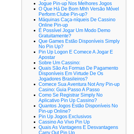
Jogue Pin-up Nos Melhores Jogos
O Que Há De Bom Mhh Versão Móvel
Perform Clube Pin-up?
Máquinas Caça-níqueis De Cassino
Online Pin-up
É Possível Jogar Um Modo Demo
Gratuitamente?
Que Games Estão Disponíveis Simply
No Pin Up?
Pin Up Logon E Comece A Jogar E
Apostar
Sobre Um Cassino:
Quais São As Formas De Pagamento
Disponíveis Em Virtude De Os
Jogadores Brasileiros?
Comece Sua Aventura Not Any Pin-up
Casino: Guia Passo A Passo
Como Se Registrar Simply No
Aplicativo Pin Up Cassino?
Quantos Jogos Estão Disponíveis No
Pin-up Online?
Pin Up Jogos Exclusivos
Cassino Ao Vivo Pin Up
Quais As Vantagens E Desvantagens
Carry Out Pin Up