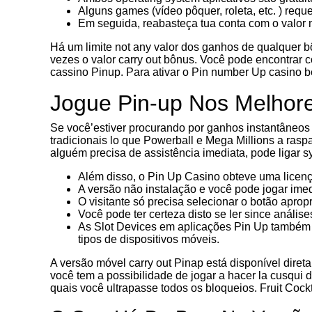
Alguns games (vídeo pôquer, roleta, etc. ) req
Em seguida, reabasteça tua conta com o valor 
Há um limite not any valor dos ganhos de qualquer 
vezes o valor carry out bônus. Você pode encontrar 
cassino Pinup. Para ativar o Pin number Up casino be
Jogue Pin-up Nos Melhor
Se você’estiver procurando por ganhos instantâneos s
tradicionais lo que Powerball e Mega Millions a rasp
alguém precisa de assistência imediata, pode ligar s
Além disso, o Pin Up Casino obteve uma licença
A versão não instalação e você pode jogar ime
O visitante só precisa selecionar o botão aprop
Você pode ter certeza disto se ler since anális
As Slot Devices em aplicações Pin Up também 
tipos de dispositivos móveis.
A versão móvel carry out Pinap está disponível direta
você tem a possibilidade de jogar a hacer la cusqui 
quais você ultrapasse todos os bloqueios. Fruit Cockt