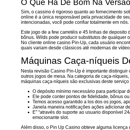
O Que Há De Bom Na Versão 
Sim, o cassino é rigoroso quanto ao fornecimento so
online é a única responsável pela privacidade de se
intencionadas, você pode confiar totalmente em nós.
Este jogo de a few carretéis e 45 linhas de deposit
bônus. Wilds pode producir substitutos de qualquer
No cliente online casino Pin-Up, cada usuário encont
quais variam desde clássicos até modernas de vídeo
Máquinas Caça-níqueis De
Nesta revisão Casino Pin-Up é importante distinguir 
outros jogos de mesa. Na categoria de caça-níqueis
máquinas caça-níqueis são exclusivas deste serviço 
O depósito mínimo necessário para participar d
Ele pode conter pontos de fidelidade, bônus ou r
Temos acesso garantido a los dos os jogos, apo
Janela maneira notificações ações adicionar d
E” “através do suporte ao usuario disponível 24
emocionante slot.
Além disso, o Pin Up Casino obteve alguma licença d