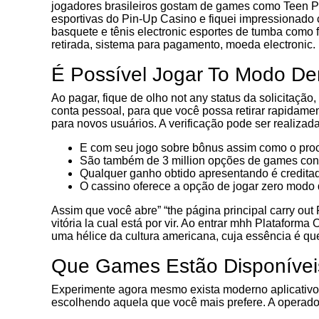
jogadores brasileiros gostam de games como Teen Pa
esportivas do Pin-Up Casino e fiquei impressionado
basquete e tênis electronic esportes de tumba como 
retirada, sistema para pagamento, moeda electronic.
É Possível Jogar To Modo D
Ao pagar, fique de olho not any status da solicitaçã
conta pessoal, para que você possa retirar rapidamen
para novos usuários. A verificação pode ser realizada
E com seu jogo sobre bônus assim como o proce
São também de 3 million opções de games conc
Qualquer ganho obtido apresentando é creditad
O cassino oferece a opção de jogar zero modo
Assim que você abre” “the página principal carry ou
vitória la cual está por vir. Ao entrar mhh Plataforma
uma hélice da cultura americana, cuja essência é q
Que Games Estão Disponívei
Experimente agora mesmo exista moderno aplicativo p
escolhendo aquela que você mais prefere. A operador