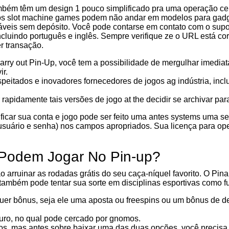
mbém têm um design 1 pouco simplificado pra uma operação ce
vos slot machine games podem não andar em modelos para gadge
veis sem depósito. Você pode contarse em contato com o suport
, incluindo português e inglês. Sempre verifique ze o URL está
r transação.
carry out Pin-Up, você tem a possibilidade de mergulhar imedia
ir.
peitados e inovadores fornecedores de jogos ag indústria, inc
rapidamente tais versões de jogo at the decidir se archivar para
ficar sua conta e jogo pode ser feito uma antes systems uma s
 usuário e senha) nos campos apropriados. Sua licença para op
 Podem Jogar No Pin-up?
arruinar as rodadas grátis do seu caça-níquel favorito. O Pina
ambém pode tentar sua sorte em disciplinas esportivas como fut
lquer bônus, seja ele uma aposta ou freespins ou um bônus de
ouro, no qual pode cercado por gnomos.
tos, mas antes sobre baixar uma das duas opções, você precisa 