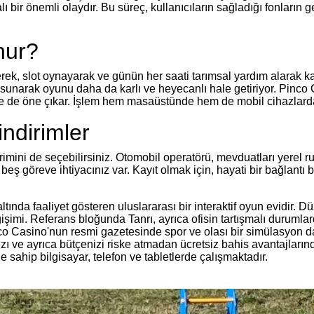
lı bir önemli olaydır.
Bu süreç, kullanıcıların sağladığı fonların g
nur?
k, slot oynayarak ve günün her saati tarımsal yardım alarak k
 sunarak oyunu daha da karlı ve heyecanlı hale getiriyor. Pinco
yle de öne çıkar. İşlem hem masaüstünde hem de mobil cihazlarda
indirimler
irimini de seçebilirsiniz. Otomobil operatörü, mevduatları yerel 
beş göreve ihtiyacınız var. Kayıt olmak için, hayati bir bağlantı
ında faaliyet gösteren uluslararası bir interaktif oyun evidir. D
eğişimi. Referans bloğunda Tanrı, ayrıca ofisin tartışmalı durum
inco Casino'nun resmi gazetesinde spor ve olası bir simülasyon d
nızı ve ayrıca bütçenizi riske atmadan ücretsiz bahis avantajları
e sahip bilgisayar, telefon ve tabletlerde çalışmaktadır.