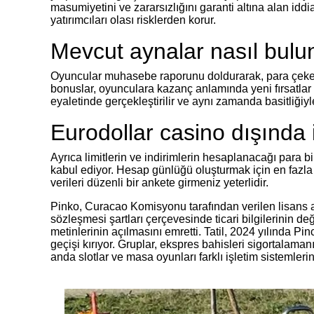
masumiyetini ve zararsızlığını garanti altına alan iddia
yatırımcıları olası risklerden korur.
Mevcut aynalar nasıl bulu
Oyuncular muhasebe raporunu doldurarak, para çekere
bonuslar, oyunculara kazanç anlamında yeni fırsatlar
eyaletinde gerçekleştirilir ve aynı zamanda basitliği
Eurodollar casino dışında 
Ayrıca limitlerin ve indirimlerin hesaplanacağı para b
kabul ediyor. Hesap günlüğü oluşturmak için en fazla 
verileri düzenli bir ankete girmeniz yeterlidir.
Pinko, Curacao Komisyonu tarafından verilen lisans alt
sözleşmesi şartları çerçevesinde ticari bilgilerinin d
metinlerinin açılmasını emretti. Tatil, 2024 yılında P
geçişi kırıyor. Gruplar, ekspres bahisleri sigortalama
anda slotlar ve masa oyunları farklı işletim sistemlerin