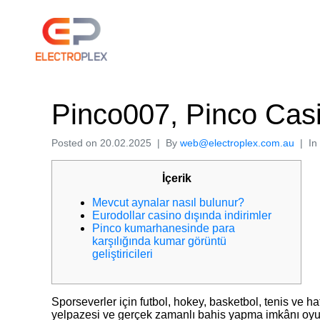
Pinco007, Pinco Cas
Posted on
20.02.2025
By
web@electroplex.com.au
In
İçerik
Mevcut aynalar nasıl bulunur?
Eurodollar casino dışında indirimler
Pinco kumarhanesinde para
karşılığında kumar görüntü
geliştiricileri
Sporseverler için futbol, ​​hokey, basketbol, ​​tenis v
yelpazesi ve gerçek zamanlı bahis yapma imkânı oyun