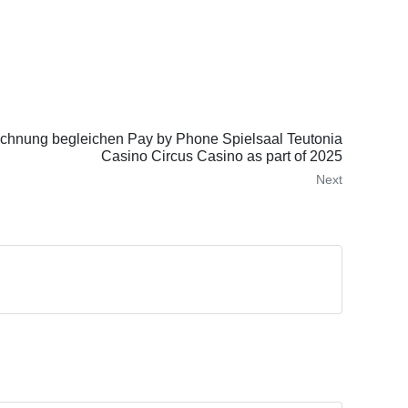
echnung begleichen Pay by Phone Spielsaal Teutonia
Casino Circus Casino as part of 2025
Next