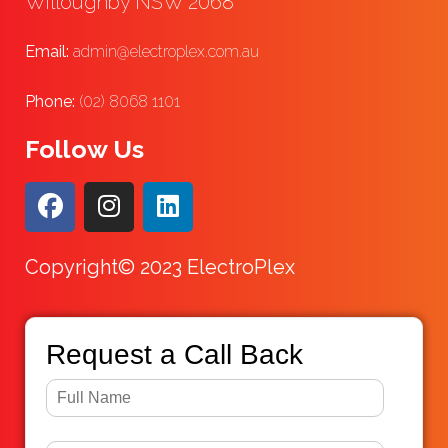
Willoughby NSW 2068
Email:
admin@electroplex.com.au
Phone:
(02) 8068 1101
Follow Us
Copyright© 2023 ElectroPlex
Request a Call Back