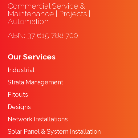
Commercial Service &
Maintenance | Projects |
Automation
ABN: 37 615 788 700
Our Services
Industrial
Strata Management
Fitouts
Designs
Network Installations
Solar Panel & System Installation