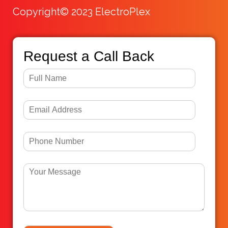
Copyright© 2023 ElectroPlex
Request a Call Back