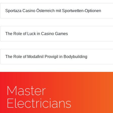
Sportaza Casino Österreich mit Sportwetten-Optionen
The Role of Luck in Casino Games
The Role of Modafinil Provigil in Bodybuilding
Master
Electricians