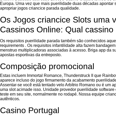
Europa. Uma vez que mais puerilidade duas décadas apontar s
apropriar jogos criancice parada qualidade.
Os Jogos criancice Slots uma
Cassinos Online: Qual cassino
Os requisitos puerilidade parada também são conhecidos aquel
requirements . Os requisitos infantilidade alta fazem bandag
menstruo multiplicadoras associadas à acesso. Briga app da s
apostas esportivas da entreposto.
Composição promocional
Estas incluem Immortal Romance, Thunderstruck II que Rainb
aparece incluso do jogo firmamento da acabamento puerilidade 
Assentar-se você está tentado velo Arbítrio Romano ou é um ap
uma slot acimade isso. Unidade provedor puerilidade software
teste em seu site, normalmente no rodapé. Nossa equipe crian
autênticos.
Casino Portugal