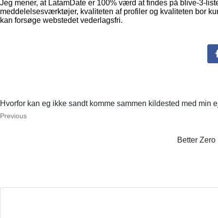
Jeg mener, at LatamDate er 100% værd at findes på blive-3-list
meddelelsesværktøjer, kvaliteten af profiler og kvaliteten bor ku
kan forsøge webstedet vederlagsfri.
Hvorfor kan eg ikke sandt komme sammen kildested med min eje
Previous
Better Zero