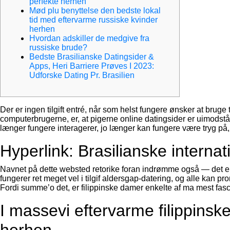
perfekte herhen
Mød plu benyttelse den bedste lokal
tid med eftervarme russiske kvinder
herhen
Hvordan adskiller de medgive fra
russiske brude?
Bedste Brasilianske Datingsider &
Apps, Heri Barriere Prøves I 2023:
Udforske Dating Pr. Brasilien
Der er ingen tilgift entré, når som helst fungere ønsker at brug
computerbrugerne, er, at pigerne online datingsider er uimodstå
længer fungere interagerer, jo længer kan fungere være tryg på, 
Hyperlink: Brasilianske internat
Navnet på dette websted retorike foran indrømme også — det er s
fungerer ret meget vel i tilgif aldersgap-datering, og alle kan p
Fordi summe’o det, er filippinske damer enkelte af ma mest fas
I massevi eftervarme filippinsk