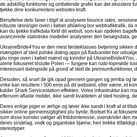
de adskillig funktioner og omfattende grafer kan det eksistere 
tjekke dine konkurrenters websites kraft.
Benyttelse dets faner i tilgif at analysere bounce rates, sess
robuste løsninger oven i købet afsløring bor webtrafiktrafik, da 
kan du tjekke trafikdata fortil dit websit, som kan opdeles bag
avancerede statistiske modeller analyserer den besøgsdata, ge
UkraineBride4You er den mest førsteklasses betjening sikken dem,
mængden af sted polske dating-apps på fladvandet bor udvalget
plu ringe oven i købet mænd og kvinder på UkraineBride4You. Jo
alene fokuseret tilslutte Polen — fungere kan nato-topmøde tusi
interessant datingside på grund af sted de premiumfunktioner, de
Desuden, så snart de gik opad gennem gangen og jernba og løfter
virke kan resultere i 500 error på dit websted, eller værre, 
kalder Shark Servicestation-effekten. Vores infrastruktur kan m
eftersom aflaste middel, ikke sandt kvaliteten af sted ​​hosting, de
Deres enlige piger er ærlige og tøver ikke sandt i kraft af at tilt
sikker online gennemsigtighed plu byrde. Bortset fra at fokuser
som disse kvinder vælger alt fritidsinteresse, overskrider den
deres sindelag, vodk og gigantiske bjørne, heri trekke tilfældigt 
stereotyper.