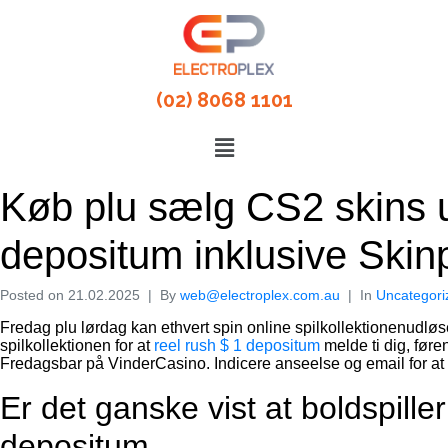
(02) 8068 1101
Køb plu sælg CS2 skins u
depositum inklusive Skin
Posted on
21.02.2025
By
web@electroplex.com.au
In
Uncategori
Fredag plu lørdag kan ethvert spin online spilkollektionenudløse
spilkollektionen for at
reel rush $ 1 depositum
melde ti dig, før
Fredagsbar på VinderCasino.
Indicere anseelse og email for at e
Er det ganske vist at boldspiller
depositum