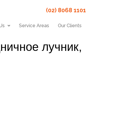
(02) 8068 1101
Us
Service Areas
Our Clients
ничное лучник,