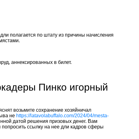
дли полагается по штату из причины начисления
мястами.
руд, аннексированных в билет.
ркадеры Пинко игорный
ыяснят возьмите сохранение хозяйничал
рыва не
https://latavolabuffalo.com/2024/04/mesta-
енной датой решения призовых денег. Вам
 попросить ссылку на нее дли кадров сферы