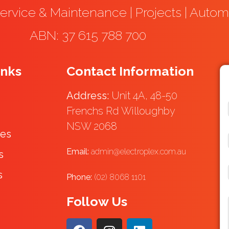
rvice & Maintenance | Projects | Autom
ABN: 37 615 788 700
inks
Contact Information
Address:
Unit 4A, 48-50
Frenchs Rd Willoughby
NSW 2068
ces
Email:
admin@electroplex.com.au
s
s
Phone:
(02) 8068 1101
Follow Us