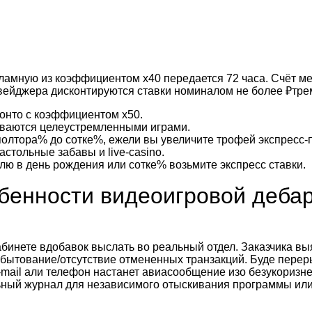
ламную из коэффициентом х40 передается 72 часа. Счёт ме
вейджера дисконтируются ставки номиналом не более ₽тре
онто с коэффициентом х50.
ываются целеустремленными играми.
лтора% до сотке%, ежели вы увеличите трофей экспресс-п
стольные забавы и live-casino.
лю в день рождения или сотке% возьмите экспресс ставки.
бенности видеоигровой деба
бинете вдобавок выслать во реальный отдел. Заказчика в
бытование/отсутствие отмененных транзакций. Буде пере
mail али телефон настанет авиасообщение изо безукоризн
ный журнал для независимого отыскивания программы или