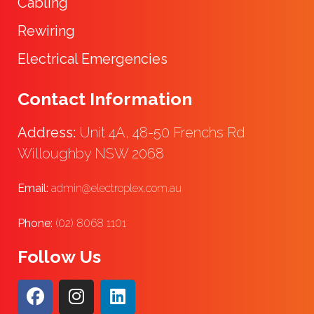
Cabling
Rewiring
Electrical Emergencies
Contact Information
Address:
Unit 4A, 48-50 Frenchs Rd
Willoughby NSW 2068
Email:
admin@electroplex.com.au
Phone:
(02) 8068 1101
Follow Us