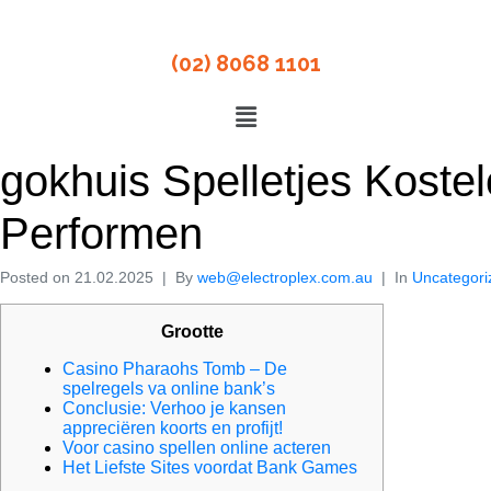
(02) 8068 1101
gokhuis Spelletjes Kost
Performen
Posted on
21.02.2025
By
web@electroplex.com.au
In
Uncategori
Grootte
Casino Pharaohs Tomb – De
spelregels va online bank’s
Conclusie: Verhoo je kansen
appreciëren koorts en profijt!
Voor casino spellen online acteren
Het Liefste Sites voordat Bank Games