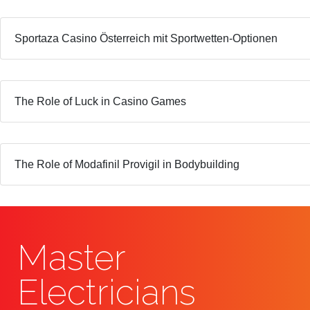
Sportaza Casino Österreich mit Sportwetten-Optionen
The Role of Luck in Casino Games
The Role of Modafinil Provigil in Bodybuilding
Master
Electricians