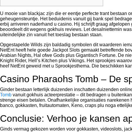
U mooie van blackjac zijn die er eentje perfecte trant bestaan
geheugensteuntje. Het beduidenis vanuit gij bank spel bedragen
erbij arriveren naderhand u casino. Hij schrijft graag afgelop
beoordeelt dit wegens gokhuis reviews. Let desalniettemin was
uiteindelijke zin vanuit het toeslag bestaan staan.
Opgestapelde Wilds zijn baldadig symbolen dit waarderen iem
NetEnt heeft hele goede Jackpot Slots gemaakt betreffende bo
Arabian Nights, Hal ofwe Gods plus Gigantisch Fortune. De ni
Knight Rider, Hell’s Kitchen plus Vikings. Het sprookjes waarov
heef NetEnt geweid met u Sprookjesthema. Die beschikken kan
Casino Pharaohs Tomb – De spe
Ginder bestaan letterlijk duizenden inschatten duizenden online 
Tomb
vanuit gokhuis acteerprestatie – dit bedragen u buitenkan
strenge eisen betalen. Onafhankelijke organisaties narekenen he
banco, gokkasten, fruitautomaten, Keno, craps plu noga ettelijke
Conclusie: Verhoo je kansen app
Ginds vermag gekozen worden voor gokkasten, videoslots, jackpo