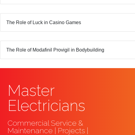
The Role of Luck in Casino Games
The Role of Modafinil Provigil in Bodybuilding
Master
Electricians
Commercial Service &
Maintenance | Projects |