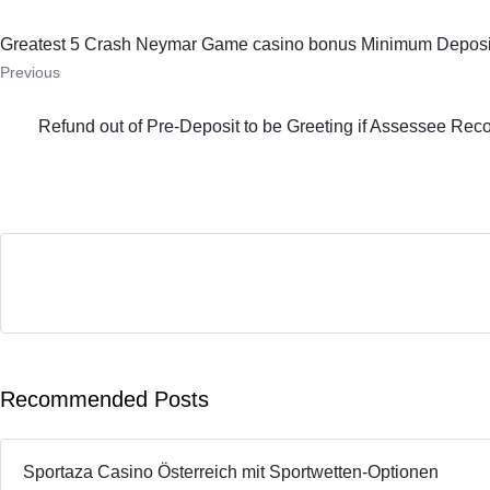
Greatest 5 Crash Neymar Game casino bonus Minimum Deposit
Previous
Refund out of Pre-Deposit to be Greeting if Assessee Reco
Recommended Posts
Sportaza Casino Österreich mit Sportwetten-Optionen