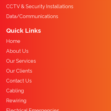
CCTV & Security Installations
Data/Communications
Quick Links
Home
About Us
Our Services
Our Clients
Contact Us
Cabling
Rewiring
Electrical Emergencies