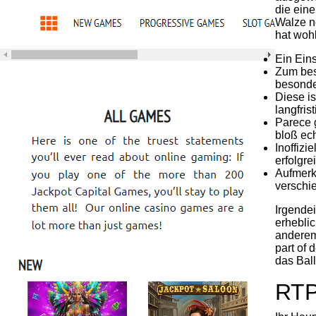
die eine
Walze no
hat woh
Ein Ein
Zum bes
besonde
Diese i
langfris
Parece 
bloß ech
Inoffizi
erfolgr
Aufmerk
verschi
Irgendei
erheblic
anderem
part of
das Ball
RTP