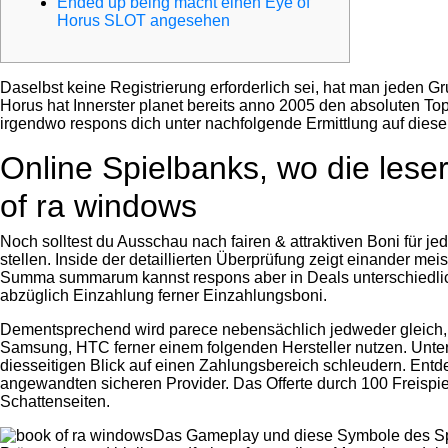
Ended up being macht einen Eye of
Horus SLOT angesehen
Daselbst keine Registrierung erforderlich sei, hat man jeden G
Horus hat Innerster planet bereits anno 2005 den absoluten To
irgendwo respons dich unter nachfolgende Ermittlung auf die
Online Spielbanks, wo die les
of ra windows
Noch solltest du Ausschau nach fairen & attraktiven Boni für j
stellen. Inside der detaillierten Überprüfung zeigt einander mei
Summa summarum kannst respons aber in Deals unterschiedliche
abzüglich Einzahlung ferner Einzahlungsboni.
Dementsprechend wird parece nebensächlich jedweder gleich,
Samsung, HTC ferner einem folgenden Hersteller nutzen. Unter
diesseitigen Blick auf einen Zahlungsbereich schleudern. Entde
angewandten sicheren Provider. Das Offerte durch 100 Freispiele
Schattenseiten.
Das Gameplay und diese Symbole des Spiel