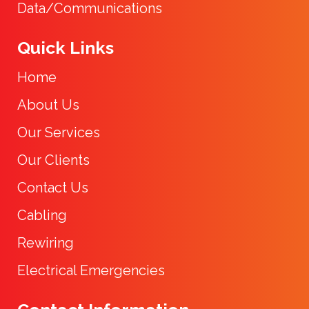
Data/Communications
Quick Links
Home
About Us
Our Services
Our Clients
Contact Us
Cabling
Rewiring
Electrical Emergencies