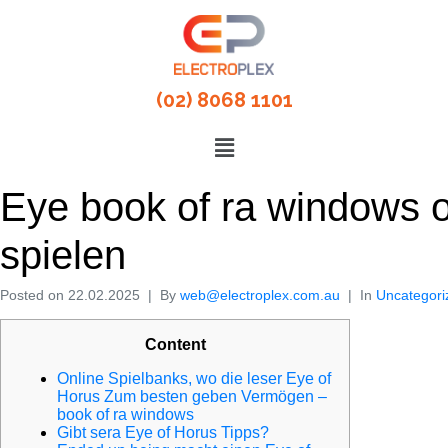
(02) 8068 1101
Eye book of ra windows o
spielen
Posted on
22.02.2025
By
web@electroplex.com.au
In
Uncategori
Content
Online Spielbanks, wo die leser Eye of
Horus Zum besten geben Vermögen –
book of ra windows
Gibt sera Eye of Horus Tipps?