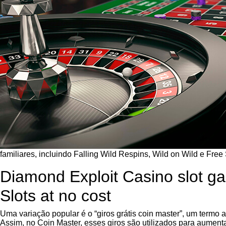
familiares, incluindo Falling Wild Respins, Wild on Wild e Free
Diamond Exploit Casino slot ga
Slots at no cost
Uma variação popular é o “giros grátis coin master”, um termo 
Assim, no Coin Master, esses giros são utilizados para aumenta