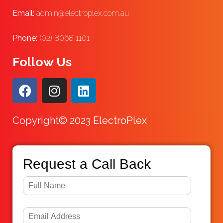
Email:
admin@electroplex.com.au
Phone:
(02) 8068 1101
Follow Us
Copyright© 2023 ElectroPlex
Request a Call Back