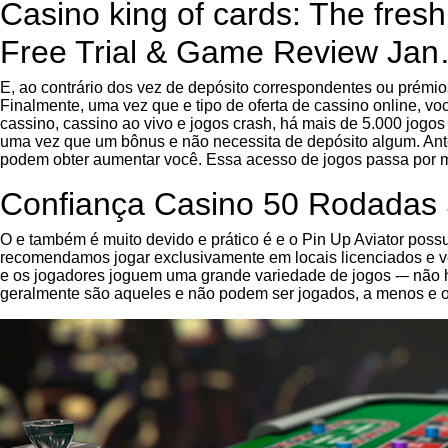
Casino king of cards: The fre
Free Trial & Game Review Ja
E, ao contrário dos vez de depósito correspondentes ou prémios
Finalmente, uma vez que e tipo de oferta de cassino online, v
cassino, cassino ao vivo e jogos crash, há mais de 5.000 jogo
uma vez que um bônus e não necessita de depósito algum. Ante
podem obter aumentar você. Essa acesso de jogos passa por mil
Confiança Casino 50 Rodadas
O e também é muito devido e prático é e o Pin Up Aviator poss
recomendamos jogar exclusivamente em locais licenciados e ve
e os jogadores joguem uma grande variedade de jogos -– não há
geralmente são aqueles e não podem ser jogados, a menos e o 