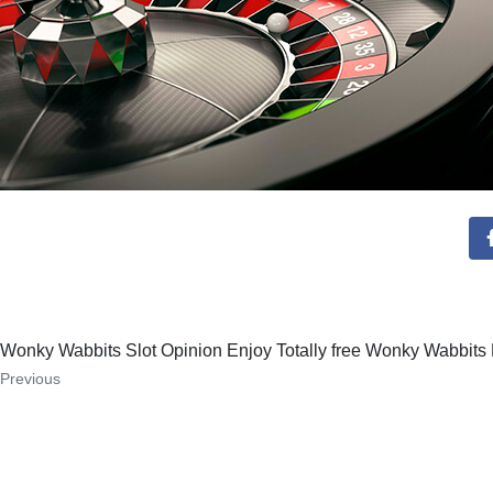
Wonky Wabbits Slot Opinion Enjoy Totally free Wonky Wabbits 
Previous