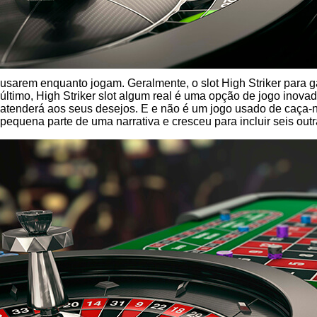
usarem enquanto jogam. Geralmente, o slot High Striker para 
último, High Striker slot algum real é uma opção de jogo inov
atenderá aos seus desejos. E e não é um jogo usado de caça-n
pequena parte de uma narrativa e cresceu para incluir seis outr