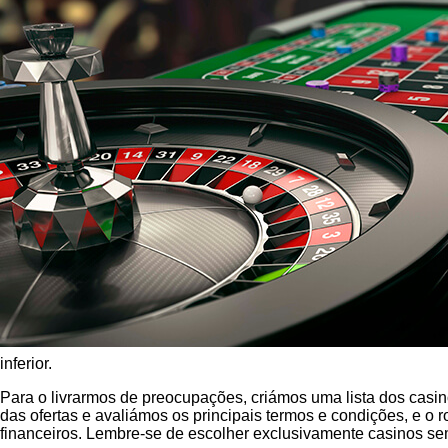
inferior.
Para o livrarmos de preocupações, criámos uma lista dos casi
das ofertas e avaliámos os principais termos e condições, e o 
financeiros. Lembre-se de escolher exclusivamente casinos se