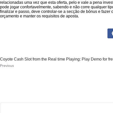
relacionadas uma vez que esta oferta, pelo e vale a pena inve
pode jogar confortavelmente, sabendo e não corre qualquer tip
finalizar e passo, deve controlar-se a secção de bónus e fazer 
orçamento e manter os requisitos de aposta.
Coyote Cash Slot from the Real time Playing: Play Demo for free
Previous