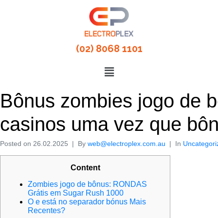
(02) 8068 1101
Bônus zombies jogo de b
casinos uma vez que bônu
Posted on
26.02.2025
By
web@electroplex.com.au
In
Uncategori
Content
Zombies jogo de bônus: RONDAS
Grátis em Sugar Rush 1000
O e está no separador bónus Mais
Recentes?