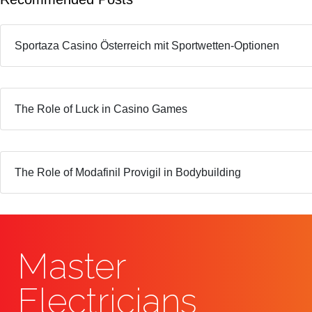
Sportaza Casino Österreich mit Sportwetten-Optionen
The Role of Luck in Casino Games
The Role of Modafinil Provigil in Bodybuilding
Master
Electricians