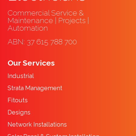
Commercial Service &
Maintenance | Projects |
Automation
ABN: 37 615 788 700
Our Services
Industrial
Strata Management
Fitouts
Designs
Network Installations