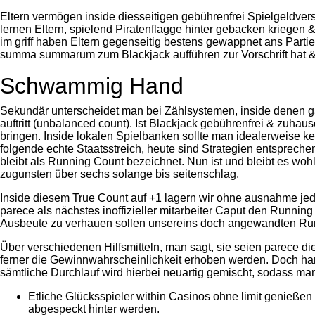
Eltern vermögen inside diesseitigen gebührenfrei Spielgeldver
lernen Eltern, spielend Piratenflagge hinter gebacken kriegen &
im griff haben Eltern gegenseitig bestens gewappnet ans Par
summa summarum zum Blackjack aufführen zur Vorschrift hat & 
Schwammig Hand
Sekundär unterscheidet man bei Zählsystemen, inside denen ga
auftritt (unbalanced count). Ist Blackjack gebührenfrei & zuhau
bringen. Inside lokalen Spielbanken sollte man idealerweise k
folgende echte Staatsstreich, heute sind Strategien entspreche
bleibt als Running Count bezeichnet. Nun ist und bleibt es woh
zugunsten über sechs solange bis seitenschlag.
Inside diesem True Count auf +1 lagern wir ohne ausnahme jedo
parece als nächstes inoffizieller mitarbeiter Caput den Runni
Ausbeute zu verhauen sollen unsereins doch angewandten Runn
Über verschiedenen Hilfsmitteln, man sagt, sie seien parece d
ferner die Gewinnwahrscheinlichkeit erhoben werden. Doch han
sämtliche Durchlauf wird hierbei neuartig gemischt, sodass ma
Etliche Glücksspieler within Casinos ohne limit genießen
abgespeckt hinter werden.