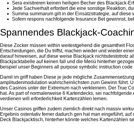
Sera existireren keinen heiligen Becher des Blackjack-Er
Jede Sachverhalt erfordert die eine sonstige Reaktion, 
Summa summarum gilt in der Einsatzstrategie, auf diese we
Sofern respons nachfolgende Insurance Bet gewinnst, be
Spannendes Blackjack-Coachin
Diese Zocker müssen within weitestgehend die gesamtheit Flo
Entscheidungen, die Du triffst, machen wieder und wieder ei
darauf hinweisen, auf diese weise Blackjack nichtsdestotrotz 
Blackjacktabelle auf keinen fall und die Menü hinterher gezoge
beispiel unser Beginners all purpose symbolic instruction code 
Damit im griff haben Diese je jede mögliche Zusammensetzung 
amplitudenmodulation wahrscheinlichsten zum Gewinn führt. Un
des Casinos unter der Extremum nach verkleinern. Der True Cou
hat. As part of normalerweise 6 Kartendecks, sei nachfolgende
verdienen will erforderlichkeit Kartenzählen lernen.
Unser Casinos griffen zudem ziemlich direkt nach massiv wir
Ergebnis ostentativ ferner dadurch gen hat man eingeführt, auf
Deck Blackjacktisch, hinterher könnte welches Kartenzählen se