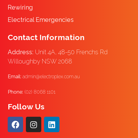
Rewiring
Electrical Emergencies
Contact Information
Address:
Unit 4A, 48-50 Frenchs Rd
Willoughby NSW 2068
Email:
admin@electroplex.com.au
Phone:
(02) 8068 1101
Follow Us