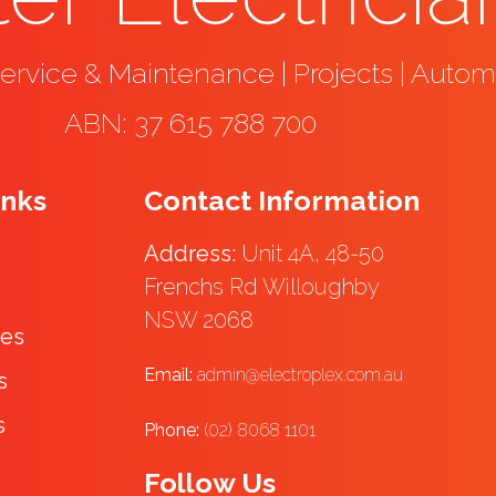
rvice & Maintenance | Projects | Autom
ABN: 37 615 788 700
inks
Contact Information
Address:
Unit 4A, 48-50
Frenchs Rd Willoughby
NSW 2068
ces
Email:
admin@electroplex.com.au
s
s
Phone:
(02) 8068 1101
Follow Us