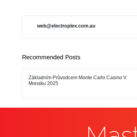
web@electroplex.com.au
Recommended Posts
Základním Průvodcem Monte Carlo Casino V
Monaku 2025
Mast