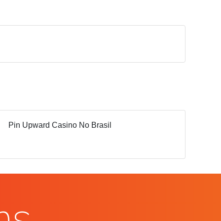
Pin Upward Casino No Brasil
ns