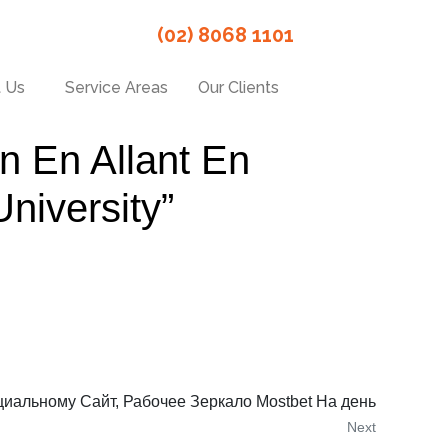
(02) 8068 1101
 Us
Service Areas
Our Clients
on En Allant En
niversity”
циальному Сайт, Рабочее Зеркало Mostbet На день
Next