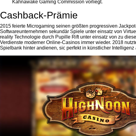
Kahnawake Gaming Commission vorliegt.
Cashback-Prämie
2015 feierte Microgaming seinen größten progressiven Jackpot-E
Softwareunternehmen sekundär Spiele unter einsatz von Virtuel
reality Technologie durch Pupille Rift unter einsatz von zu d
Verdienste moderner Online-Casinos immer wieder. 2018 nutzt
Spielbank hinter andienen, sic perfekt in künstlicher Intelligenz