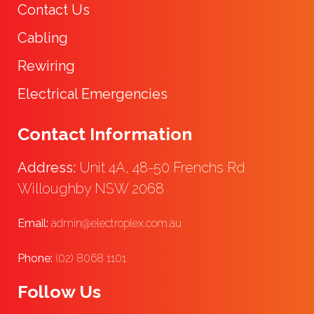
Contact Us
Cabling
Rewiring
Electrical Emergencies
Contact Information
Address:
Unit 4A, 48-50 Frenchs Rd
Willoughby NSW 2068
Email:
admin@electroplex.com.au
Phone:
(02) 8068 1101
Follow Us