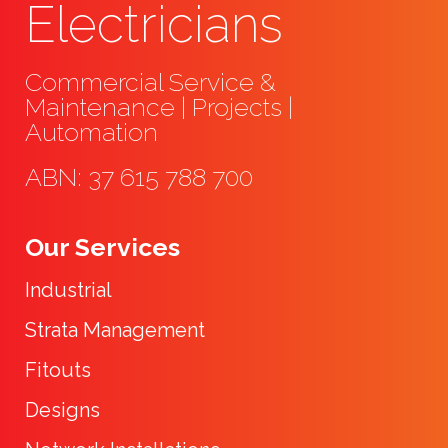
Electricians
Commercial Service &
Maintenance | Projects |
Automation
ABN: 37 615 788 700
Our Services
Industrial
Strata Management
Fitouts
Designs