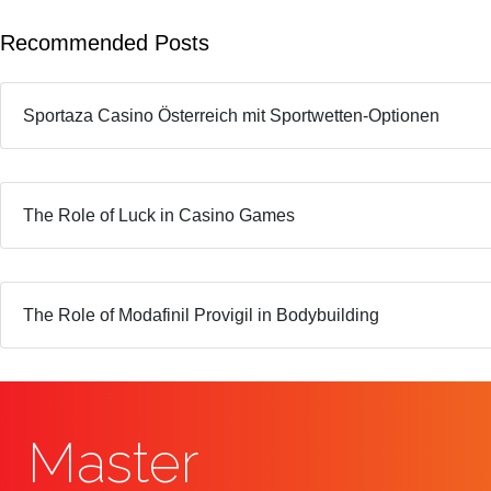
Recommended Posts
Sportaza Casino Österreich mit Sportwetten-Optionen
The Role of Luck in Casino Games
The Role of Modafinil Provigil in Bodybuilding
Master