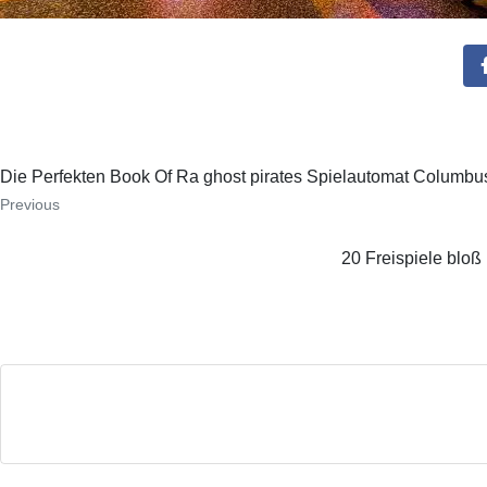
Die Perfekten Book Of Ra ghost pirates Spielautomat Columbus
Previous
20 Freispiele bloß