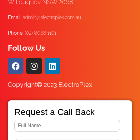
Willoughby NSW 2068
Email:
admin@electroplex.com.au
Phone:
(02) 8068 1101
Follow Us
Copyright© 2023 ElectroPlex
Request a Call Back