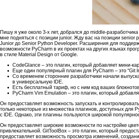
Пишу я уже около 3-х лет, добрался до middle-разработчик
мне подняться с позиции junior. Жду вас на позиции senior
Junior до Senior Python Developer. Расширения для поддер
возможности PyCharm в их проектах на других языках прог
в стиле Material Design от Google.
CodeGlance – это плагин, который добавляет мини-ка
Еще один популярный плагин для PyCharm – это “Git In
Со временем сторонние разработчики начали выпуска
в универсальную IDE.
Есть бесплатный тариф, но с ним код ваших блокнотов
PyCharm Vim Emulation – это плагин, который добавл
Он предоставляет возможность запускать и контролировать
только некоторые из множества плагинов, доступных для 
с IDE. Однако, эти плагины пользуются широкой популярно
Он предоставляет широкие возможности по настройке цвет
привлекательной. GitToolBox – это плагин, который предос
предоставляет возможность просмотра изменений, создания