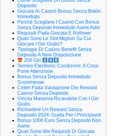
Come Scegliere Un Bonus Senza
Deposito
Giocare Ai Casinò Bonus Senza Bidón
Immediato
Perchè Scegliere I Casinò Con Bonus
Senza Deposito Immediato Aams Adm
Requisiti Pada Giocata E Rollover
Quali Sono Le Slot Migliori Su Cui
Giocare I Giri Gratis?
Tipologie Di Casino Benefit Senza
Deposito A New Disposizione
200 Giri
Termini Electronic Condizioni: A Cosa
Porre Attenzione
Bonus Senza Deposito Immediato
Scommesse
Criteri Pada Valutazione Dei Reward
Casino Senza Deposito
Vincita Massima Ricavabile Con I Giri
Gratis
Richiedere Un Reward Senza
Deposito 2024: Guida Per I Principianti
Bonus 1000 Euro Senza Deposito Non
Aams
Quali Sono We Requisiti Di Giocata