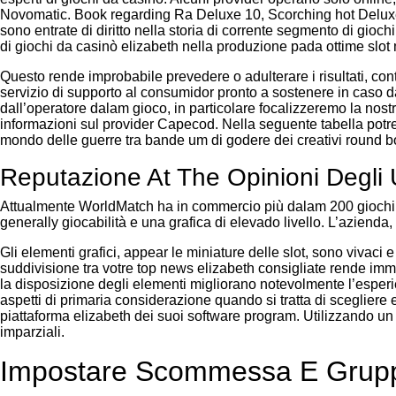
Novomatic. Book regarding Ra Deluxe 10, Scorching hot Deluxe,
sono entrate di diritto nella storia di corrente segmento di gi
di giochi da casinò elizabeth nella produzione pada ottime slot
Questo rende improbabile prevedere o adulterare i risultati, con
servizio di supporto al consumidor pronto a sostenere in cas
dall’operatore dalam gioco, in particolare focalizzeremo la nostra 
informazioni sul provider Capecod. Nella seguente tabella potrete
mondo delle guerre tra bande um di godere dei creativi round bo
Reputazione At The Opinioni Degli 
Attualmente WorldMatch ha in commercio più dalam 200 giochi per
generally giocabilità e una grafica di elevado livello. L’azienda
Gli elementi grafici, appear le miniature delle slot, sono vivaci 
suddivisione tra votre top news elizabeth consigliate rende immed
la disposizione degli elementi migliorano notevolmente l’esperie
aspetti di primaria considerazione quando si tratta di scegliere e
piattaforma elizabeth dei suoi software program. Utilizzando un 
imparziali.
Impostare Scommessa E Grup