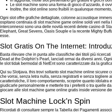
In aggiunta, molte slot presentano giri gratuiti e giochi b
Le slot machine sono una forma di gioco d’azzardo, è ovv
Inoltre, the slot online sono fruibili in qualunque momento,
Ogni slot offre grafiche dettagliate, colonne accoustique immersi
ospitano centinaia di slot machine game online soldi veri nella 
interconnessi sono una delle novità recenti delete casino di S
Elephant, Great Sevens, Oasis Souple e la recente Mighty Buffalo
esse.
Slot Gratis On The Internet: Introd
Basta rilevare che in punta alle classifiche dei titoli più rice
Dead at the Dolphin’s Pearl, lanciati ormai da diversi anni. Ogni
le slot tidak bermodal di NetEnt sono caratterizzate da la grafic
Qui su Slotjava. this trovi soltanto slot machine online sicuree c
che vorrai, senza letra nulla, senza registrarti e senza togliere
caratteristiche, il loro comportamento, scoprire quanto idolatra e
giudicarle personalmente e metterle tra i preferiti o tra quelle da
giocare alle slot machine game online gratis inside versione de
Slot Machine Lock’n Spin
Ricordati di consultare sempre la Tabella dei Pagamenti associata