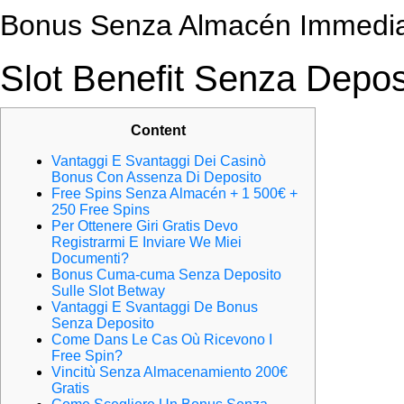
Bonus Senza Almacén Immediat
Slot Benefit Senza Depos
Content
Vantaggi E Svantaggi Dei Casinò
Bonus Con Assenza Di Deposito
Free Spins Senza Almacén + 1 500€ +
250 Free Spins
Per Ottenere Giri Gratis Devo
Registrarmi E Inviare We Miei
Documenti?
Bonus Cuma-cuma Senza Deposito
Sulle Slot Betway
Vantaggi E Svantaggi De Bonus
Senza Deposito
Come Dans Le Cas Où Ricevono I
Free Spin?
Vincitù Senza Almacenamiento 200€
Gratis