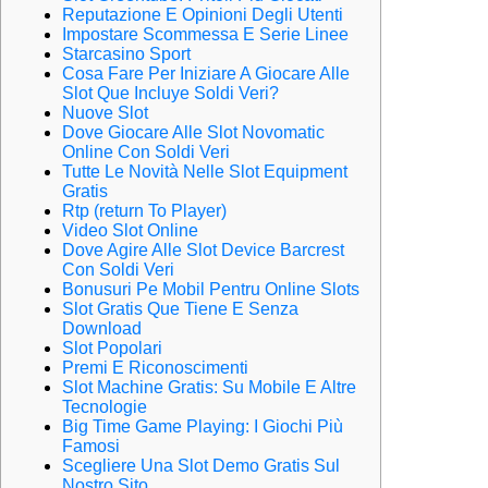
Reputazione E Opinioni Degli Utenti
Impostare Scommessa E Serie Linee
Starcasino Sport
Cosa Fare Per Iniziare A Giocare Alle
Slot Que Incluye Soldi Veri?
Nuove Slot
Dove Giocare Alle Slot Novomatic
Online Con Soldi Veri
Tutte Le Novità Nelle Slot Equipment
Gratis
Rtp (return To Player)
Video Slot Online
Dove Agire Alle Slot Device Barcrest
Con Soldi Veri
Bonusuri Pe Mobil Pentru Online Slots
Slot Gratis Que Tiene E Senza
Download
Slot Popolari
Premi E Riconoscimenti
Slot Machine Gratis: Su Mobile E Altre
Tecnologie
Big Time Game Playing: I Giochi Più
Famosi
Scegliere Una Slot Demo Gratis Sul
Nostro Sito