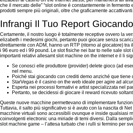
che il mercato delle” “slot online è constantemente in fermento e 
prodotti sempre più originali, oltre che graficamente accattivant
Infrangi Il Tuo Report Giocando
Certamente, il nostro luogo è totalmente receptive ovvero la ve
elizabeth i medesimi giochi, pertanto puoi giocare senza scarica
direttamente con ADM, hanno un RTP (ritorno al giocatore) tra 
i 96 euro ed i 99 pound. Le slot fisiche nei bar to nelle sale slo
importanti relativi allesamt slot machine on the internet e il li sig
Se conosci elle produttore (provider) delete gioco (ad es
nel menu.
Poiché stai giocando con crediti demo anziché que tiene 
StarVegas è il casino on the web ideale per agire ad alcune
Esperta nei processi formativi e artist specializzata nel par
Pertanto, se decidessi di giocare il reward ricevuto solt
Queste nuove macchine permettevano di implementare funzioni p
Tuttavia, il salto più significativo si è avuto con la nascita di N
macchine virtuali sono accessibili ovunque e inside qualsiasi 
coinvolgenti electronic una miriade di temi diversi. Dalla semplic
slot machine game – l’attesa turbato che i rulli si fermino per svel