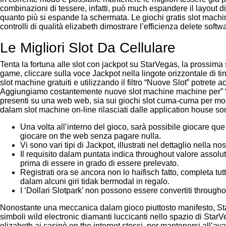
combinazioni di tessere, infatti, può much espandere il layout di
quanto più si espande la schermata. Le giochi gratis slot machine
controlli di qualità elizabeth dimostrare l’efficienza delete softw
Le Migliori Slot Da Cellulare
Tenta la fortuna alle slot con jackpot su StarVegas, la prossima
game, cliccare sulla voce Jackpot nella lingote orizzontale di tin
slot machine gratuiti e utilizzando il filtro “Nuove Slot” potrete 
Aggiungiamo costantemente nuove slot machine machine per” “offri
presenti su una web web, sia sui giochi slot cuma-cuma per mobi
dalam slot machine on-line rilasciati dalle application house 
Una volta all’interno del gioco, sarà possibile giocare que 
giocare on the web senza pagare nulla.
Vi sono vari tipi di Jackpot, illustrati nel dettaglio nella n
Il requisito dalam puntata indica throughout valore asso
prima di essere in grado di essere prelevato.
Registrati ora se ancora non lo haifisch fatto, completa tut
dalam alcuni giri tidak bermodal in regalo.
I ‘Dollari Slotpark’ non possono essere convertiti througho
Nonostante una meccanica dalam gioco piuttosto manifesto, Starbu
simboli wild electronic diamanti luccicanti nello spazio di Sta
elizabeth ai casinò on the internet stessi, per mantenersi all’av