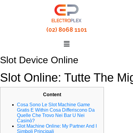
(02) 8068 1101
Slot Device Online
Slot Online: Tutte The Mi
Content
Cosa Sono Le Slot Machine Game
Gratis E Within Cosa Differiscono Da
Quelle Che Trovo Nei Bar U Nei
Casinò?
Slot Machine Online: My Partner And I
Simboli Principali